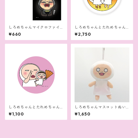
しろめちゃんマイクロファイ
しろめちゃんとたれめちゃん
バータオル
クッション
¥660
¥2,750
しろめちゃんとたれめちゃん
しろめちゃんマスコットぬい
ステッカー（5枚セット）
ぐるみ
¥1,100
¥1,650