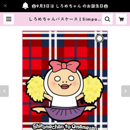
🎂9月3日は しろめちゃん のお誕生日🎂
しろめちゃんパスケース | Simpati
a