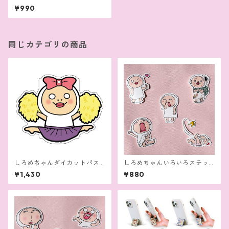
¥990
同じカテゴリの商品
しろめちゃんダイカットパス
しろめちゃんいろいろステッ
ケース
カー（A）セット
¥1,430
¥880