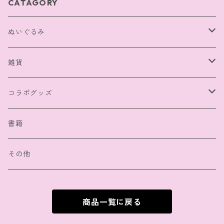
CATAGORY
ぬいぐるみ
BIGサイズ
雑貨
マスコット
キーホルダー
コラボグッズ
缶バッジ
声優：冨永みーなさん
書籍
クリアファイル
声優：冨永みーなさん＆浪川大輔さん
その他
パスケース
商品一覧に戻る
バッグ・ポーチ