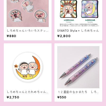
しろめちゃんいろいろステッ
SYANTO Style × しろめちゃん
カー（B）セット
¥880
¥2,800
しろめちゃんとたれめちゃん
１２星座のなかまたち しろ
クッション
めちゃん筆記具（ボールペ
¥2,750
¥550
ン，シャープペン）