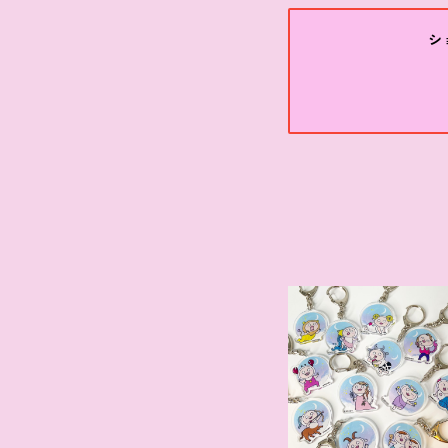
シ
１２星座のなかま
ち しろめちゃんア
リルキーホルダー
¥550