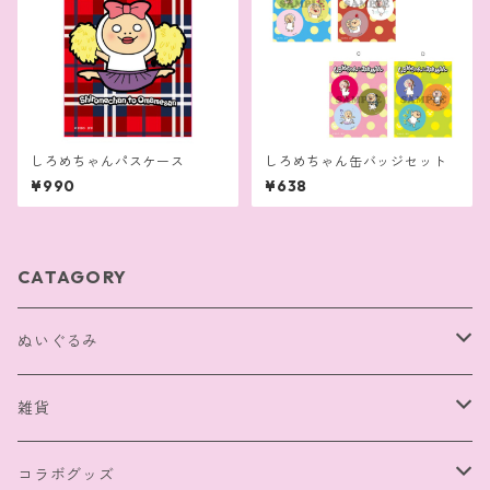
しろめちゃんパスケース
しろめちゃん缶バッジセット
¥990
¥638
CATAGORY
ぬいぐるみ
BIGサイズ
雑貨
マスコット
キーホルダー
コラボグッズ