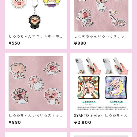
しろめちゃんアクリルキーホ
しろめちゃんいろいろステッ
ルダー
カー（A）セット
¥550
¥880
しろめちゃんいろいろステッ
SYANTO Style × しろめちゃん
カー（B）セット
¥880
¥2,800