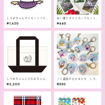
しろめちゃんダイカットパス
ぬい撮りポストカードセット
ケース
（陸編）
¥1,430
¥660
しろめちゃんとたれめちゃん
１２星座のなかまたち しろ
ミニトートバッグ
めちゃんアクリルキーホルダ
¥2,200
¥550
ー