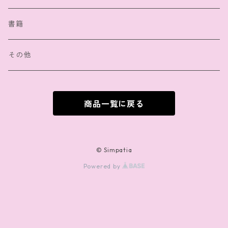
缶バッジ
声優：冨永みーなさん
書籍
クリアファイル
声優：冨永みーなさん＆浪川大輔さん
その他
パスケース
商品一覧に戻る
バッグ・ポーチ
ステッカー
© Simpatia
Powered by
クッション
文具