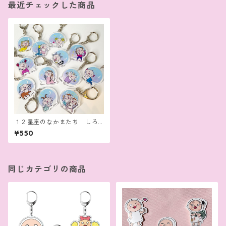
最近チェックした商品
１２星座のなかまたち しろ
めちゃんアクリルキーホルダ
¥550
ー
同じカテゴリの商品