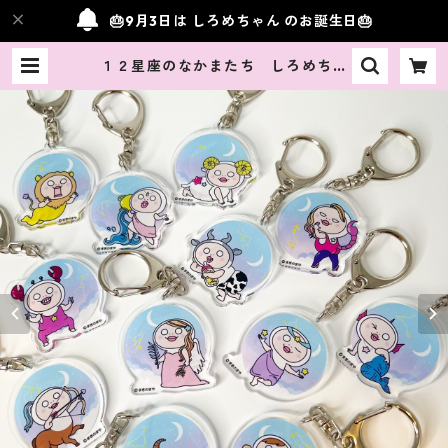
🎂9月3日は しろめちゃん のお誕生日🎂
１２星座のなかまたち しろめちゃ
んアクリルキーホルダー | Simpati
a